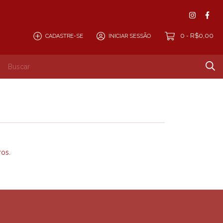
0
R$0,00
CADASTRE-SE
INICIAR SESSÃO
-
ros.