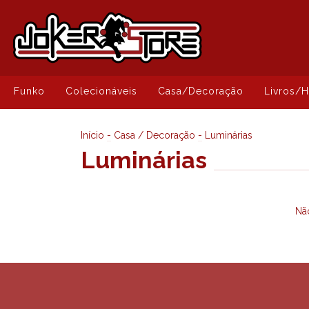
Funko
Colecionáveis
Casa/Decoração
Livros/
Início
-
Casa / Decoração
-
Luminárias
Luminárias
Não