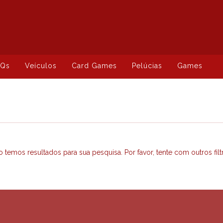
HQs
Veículos
Card Games
Pelúcias
Games
 temos resultados para sua pesquisa. Por favor, tente com outros filt