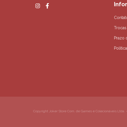
Info
Contat
Trocas
Prazo 
Polític
Copyright Joker Store Com. de Games e Colecionáveis Ltda. -