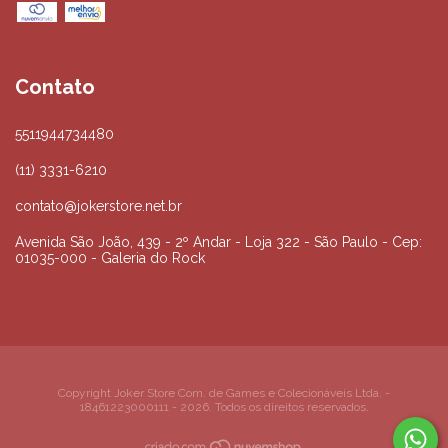
Contato
5511944734480
(11) 3331-6210
contato@jokerstore.net.br
Avenida São João, 439 - 2º Andar - Loja 322 - São Paulo - Cep:
01035-000 - Galeria do Rock
Copyright Joker Store Com. de Games e Colecionáveis Ltda. -
18461223000111 - 2026. Todos os direitos reservados.