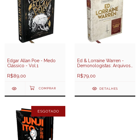
Edgar Allan Poe - Medo
Ed & Lorraine Warren -
Clássico - Vol.1
Demonologistas: Arquivos
Sobrenaturais - Darkside
R$89,00
Books
R$79,00
DETALHES
ESGOTADO