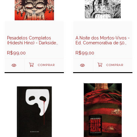
Pesadelos Completos
A Noite dos Mortos-Vivos -
(Hideshi Hino) - Darkside
Ed. Comemorativa de 50
Books
Anos (John Russo) -
R$99,00
Darkside Books
R$99,00