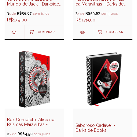
Mundo de Jack - Darkside
da Maravilhas - Darkside
Books
Books
3
x de
R$59,67
sem juros
3
x de
R$59,67
sem juros
R$179,00
R$179,00
Box Completo: Alice no
País das Maravilhas -
Saboroso Cadáver -
Darkside Books
Darkside Books
2
x de
R$64,50
sem juros