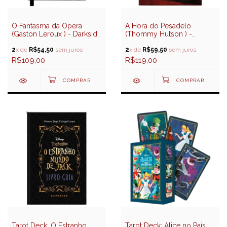
O Fantasma da Ópera
A Hora do Pesadelo
(Gaston Leroux ) - Darkside
(Thommy Hutson ) -
Books
Darkside Books
2
x de
R$54,50
sem juros
2
x de
R$59,50
sem juros
R$109,00
R$119,00
Tarot Deck: O Estranho
Tarot Deck: Alice no País