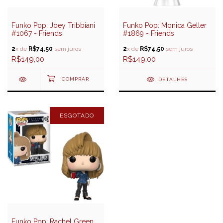
Funko Pop: Joey Tribbiani
Funko Pop: Monica Geller
#1067 - Friends
#1869 - Friends
2
x de
R$74,50
sem juros
2
x de
R$74,50
sem juros
R$149,00
R$149,00
DETALHES
ESGOTADO
Funko Pop: Rachel Green