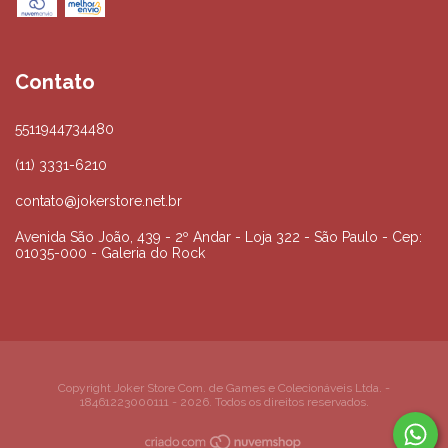
Contato
5511944734480
(11) 3331-6210
contato@jokerstore.net.br
Avenida São João, 439 - 2º Andar - Loja 322 - São Paulo - Cep:
01035-000 - Galeria do Rock
Copyright Joker Store Com. de Games e Colecionáveis Ltda. -
18461223000111 - 2026. Todos os direitos reservados.