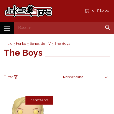
0
R$0,00
-
Início
-
Funko
-
Séries de TV
-
The Boys
The Boys
Filtrar
ESGOTADO