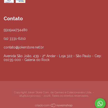
Contato
5511944734480
(11) 3331-6210
contato@jokerstore.net.br
Avenida São João, 439 - 2º Andar - Loja 322 - São Paulo - Cep:
01035-000 - Galeria do Rock
Copyright Joker Store Com. de Games e Colecionáveis Ltda. -
18461223000111 - 2026. Todos os direitos reservados.