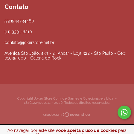
Contato
5511944734480
(11) 3331-6210
contato@jokerstore.net.br
Avenida São João, 439 - 2º Andar - Loja 322 - São Paulo - Cep:
01035-000 - Galeria do Rock
Copyright Joker Store Com. de Games e Colecionáveis Ltda. -
18461223000111 - 2026. Todos os direitos reservados.
Ao navegar por este site
você aceita o uso de cookies
para