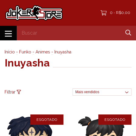
0
R$0,00
-
Início
-
Funko
-
Animes
-
Inuyasha
Inuyasha
Filtrar
ESGOTADO
ESGOTADO