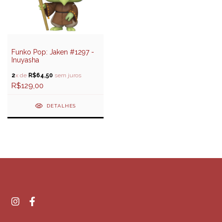
Funko Pop: Jaken #1297 -
Inuyasha
2
x de
R$64,50
sem juros
R$129,00
DETALHES