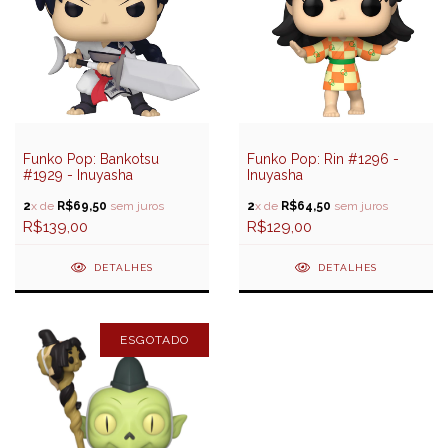
Funko Pop: Bankotsu
Funko Pop: Rin #1296 -
#1929 - Inuyasha
Inuyasha
2
x de
R$69,50
sem juros
2
x de
R$64,50
sem juros
R$139,00
R$129,00
DETALHES
DETALHES
ESGOTADO