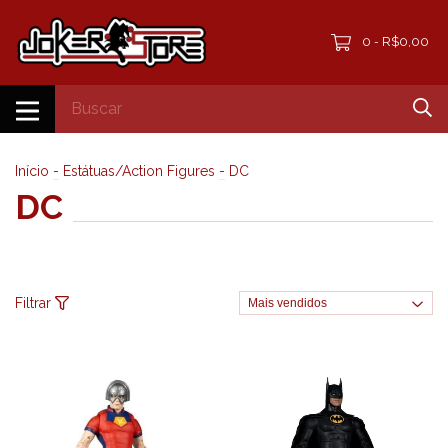
0
R$0,00
-
Início
-
Estátuas/Action Figures
-
DC
DC
Filtrar