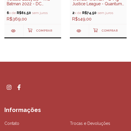
Batman 2022 - DC
Justice League - Quantum
Multiverse - McFarlane
Mechanix
Toys
6
x de
R$61,50
sem juros
2
x de
R$74,50
sem juros
R$369,00
R$149,00
Informações
Contato
Trocas e Devoluções