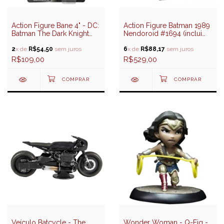
Action Figure Bane 4" - DC:
Action Figure Batman 1989
Batman The Dark Knight
Nendoroid #1694 (inclui
Trilogy - Spin Master
Batmovel) - Good Smile
(Sunny)
2
x de
R$54,50
sem juros
Company
6
x de
R$88,17
sem juros
R$109,00
R$529,00
Veículo Batcycle - The
Wonder Woman - Q-Fig -